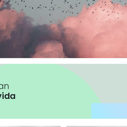
zan
vida