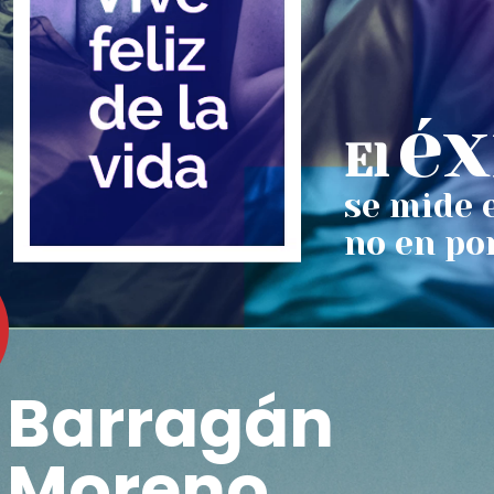
éx
El
se mide 
no en po
Barragán
Moreno