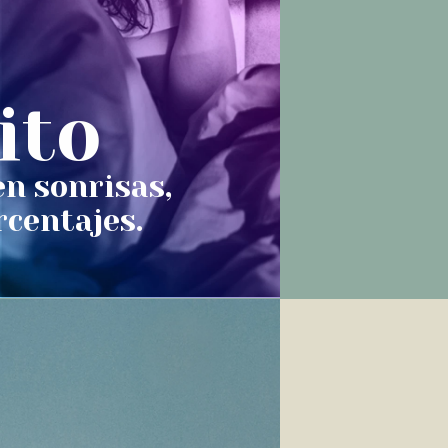
ito
en sonrisas,
rcentajes.